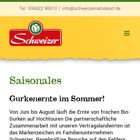
Zum
Tel:
036022 90013
|
info@schweizernaturkost.de
Inhalt
springen
Saisonales
Gurkenernte im Sommer!
Von Juni bis August läuft die Ernte von frischen Bio-
Gurken auf Hochtouren Die partnerschaftliche
Zusammenarbeit mit unseren Vertragslandwirten ist
das Markenzeichen im Familienunternehmen
Schweizer. Regelmäßige Besuche auf den Feldern