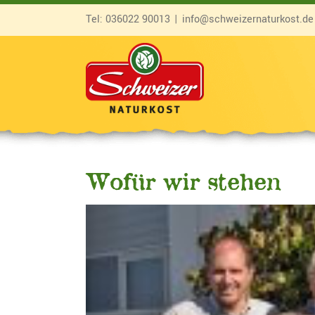
Zum
Tel:
036022 90013
|
info@schweizernaturkost.de
Inhalt
springen
Wofür wir stehen