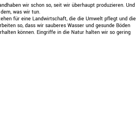
andhaben wir schon so, seit wir überhaupt produzieren. Und
 dem, was wir tun.
tehen für eine Landwirtschaft, die die Umwelt pflegt und die
arbeiten so, dass wir sauberes Wasser und gesunde Böden
halten können. Eingriffe in die Natur halten wir so gering
rn wir Abläufe, verringern Abfälle und sparen Energie ein.
ng von frischen, gesunden
eit über 40 Jahren nach
nser Schwerpunkt sind