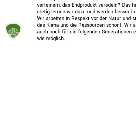
verfeinern, das Endprodukt veredeln? Das h
stetig lernen wir dazu und werden besser in
Wir arbeiten in Respekt vor der Natur und s
das Klima und die Ressourcen schont. Wir 
auch noch für die folgenden Generationen er
wie möglich.
Durch kontinuierliche Investitionen verbesse
Schweizer Naturkost
Schweizer Naturkost steht für die Herstellu
und ehrlichen Lebensmitteln. Wir arbeiten s
natürlichen und biologischen Richtlinien; u
Demeter-Produkte.