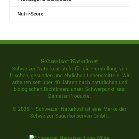
Nutri-Score
Schweizer Naturkost
Schweizer Naturkost steht für die Herstellung von
frischen, gesunden und ehrlichen Lebensmitteln. Wir
arbeiten seit über 40 Jahren nach natürlichen und
biologischen Richtlinien; unser Schwerpunkt sind
Demeter-Produkte.
©
2026 –
Schweizer Naturkost
ist eine Marke der
Schweizer Sauerkonserven GmbH
.