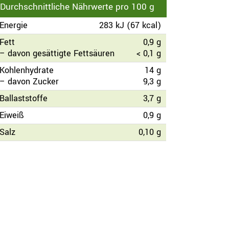
Durchschnittliche Nährwerte pro 100 g
Energie
283 kJ (67 kcal)
Fett
0,9 g
– davon gesättigte Fettsäuren
< 0,1 g
Kohlenhydrate
14 g
– davon Zucker
9,3 g
Ballaststoffe
3,7 g
Eiweiß
0,9 g
Salz
0,10 g