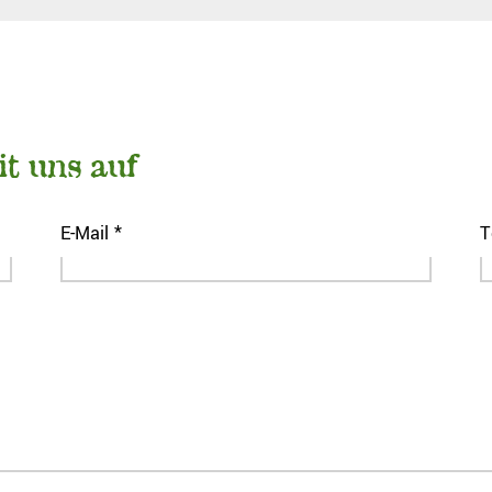
t uns auf
E-Mail *
T
Bitte lasse dieses Feld leer.