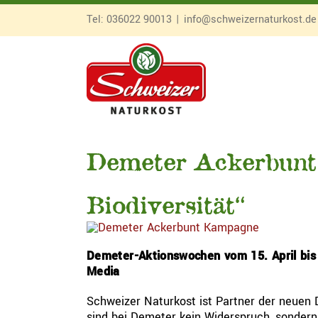
Zum
Tel:
036022 90013
|
info@schweizernaturkost.de
Inhalt
springen
Demeter Ackerbunt
Biodiversität“
Demeter-Aktionswochen vom 15. April bis z
Media
Schweizer Naturkost ist Partner der neuen 
sind bei Demeter kein Widerspruch, sondern 